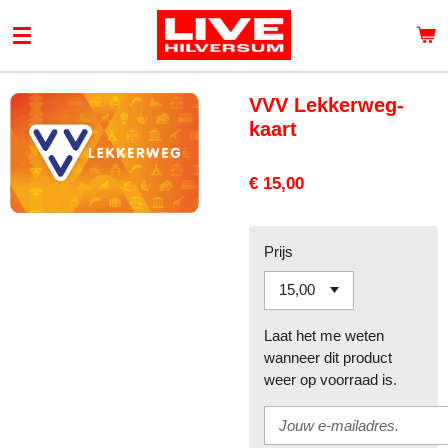
Ga
direct
naar
de
VVV Lekkerweg-
hoofdinhoud
kaart
€ 15,00
Prijs
Laat het me weten
wanneer dit product
weer op voorraad is.