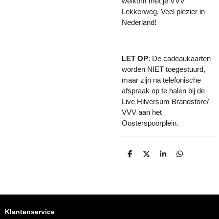
welkom met je VVV
Lekkerweg. Veel plezier in
Nederland!
LET OP
: De cadeaukaarten
worden NIET toegestuurd,
maar zijn na telefonische
afspraak op te halen bij de
Live Hilversum Brandstore/
VVV aan het
Oosterspoorplein.
D
D
S
D
E
E
H
E
L
E
A
L
E
L
R
E
N
E
N
Klantenservice