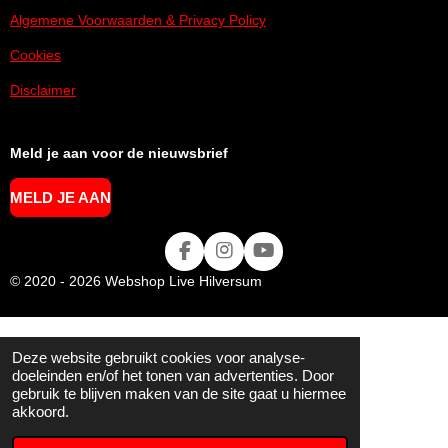
Algemene Voorwaarden & Privacy Policy
Cookies
Disclaimer
Meld je aan voor de nieuwsbrief
MELD JE AAN
F
I
Y
A
N
O
© 2020 - 2026 Webshop Live Hilversum
C
S
U
E
T
T
B
A
U
O
G
B
Deze website gebruikt cookies voor analyse-
O
R
E
doeleinden en/of het tonen van advertenties. Door
K
A
gebruik te blijven maken van de site gaat u hiermee
M
akkoord.