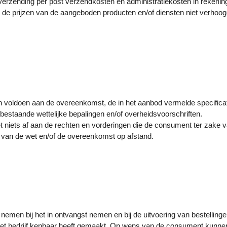
 verzending per post verzendkosten en administratiekosten in rekenin
de prijzen van de aangeboden producten en/of diensten niet verhoogd
n voldoen aan de overeenkomst, de in het aanbod vermelde specificati
staande wettelijke bepalingen en/of overheidsvoorschriften.
t niets af aan de rechten en vorderingen die de consument ter zake 
van de wet en/of de overeenkomst op afstand.
 nemen bij het in ontvangst nemen en bij de uitvoering van bestelling
n het bedrijf kenbaar heeft gemaakt. Op wens van de consument kunne