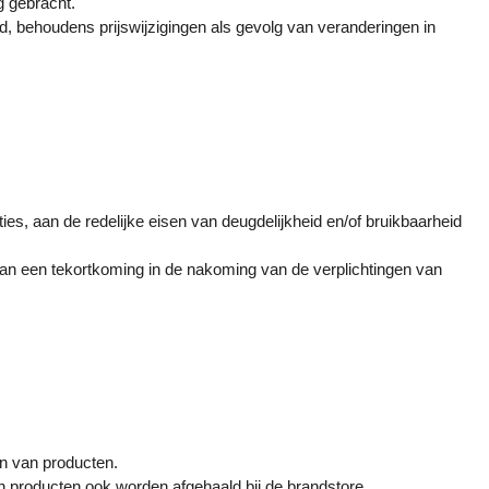
g gebracht.
, behoudens prijswijzigingen als gevolg van veranderingen in
es, aan de redelijke eisen van deugdelijkheid en/of bruikbaarheid
van een tekortkoming in de nakoming van de verplichtingen van
en van producten.
n producten ook worden afgehaald bij de brandstore,