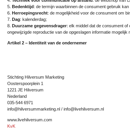
4.
Techniek voor communicatie op afstand
: de webshop van L
5.
Bedenktijd
: de termijn waarbinnen de consument gebruik kan
6.
Herroepingsrecht
: de mogelijkheid voor de consument om bin
7.
Dag
: kalenderdag;
8.
Duurzame gegevensdrager
: elk middel dat de consument of 
ongewijzigde reproductie van de opgeslagen informatie mogelijk 
Artikel 2 – Identiteit van de ondernemer
Stichting Hilversum Marketing
Oosterspoorplein 1
1221 JE Hilversum
Nederland
035-544 6971
info@hilversummarketing.nl / info@livehilversum.nl
www.livehilversum.com
KvK