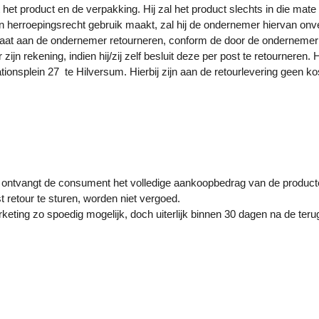
et product en de verpakking. Hij zal het product slechts in die mate
jn herroepingsrecht gebruik maakt, zal hij de ondernemer hiervan onverw
 staat aan de ondernemer retourneren, conform de door de ondernemer ve
ijn rekening, indien hij/zij zelf besluit deze per post te retournere
ationsplein 27 te Hilversum. Hierbij zijn aan de retourlevering geen k
, ontvangt de consument het volledige aankoopbedrag van de producte
retour te sturen, worden niet vergoed.
keting zo spoedig mogelijk, doch uiterlijk binnen 30 dagen na de ter