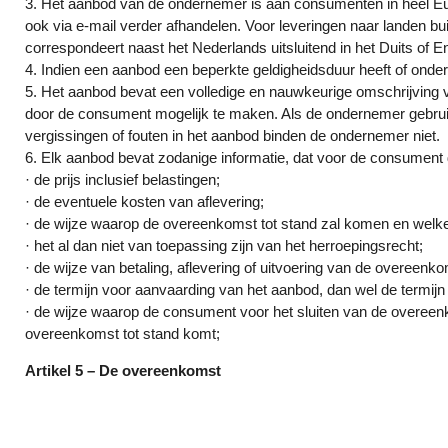
3. Het aanbod van de ondernemer is aan consumenten in heel Eur
ook via e-mail verder afhandelen. Voor leveringen naar landen
correspondeert naast het Nederlands uitsluitend in het Duits of E
4. Indien een aanbod een beperkte geldigheidsduur heeft of onder
5. Het aanbod bevat een volledige en nauwkeurige omschrijving 
door de consument mogelijk te maken. Als de ondernemer gebrui
vergissingen of fouten in het aanbod binden de ondernemer niet.
6. Elk aanbod bevat zodanige informatie, dat voor de consument dui
· de prijs inclusief belastingen;
· de eventuele kosten van aflevering;
· de wijze waarop de overeenkomst tot stand zal komen en welke
· het al dan niet van toepassing zijn van het herroepingsrecht;
· de wijze van betaling, aflevering of uitvoering van de overeenko
· de termijn voor aanvaarding van het aanbod, dan wel de termijn
· de wijze waarop de consument voor het sluiten van de overeen
overeenkomst tot stand komt;
Artikel 5 – De overeenkomst