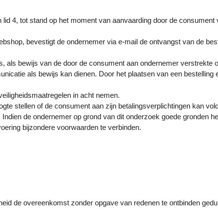
lid 4, tot stand op het moment van aanvaarding door de consument v
ebshop, bevestigt de ondernemer via e-mail de ontvangst van de best
js, als bewijs van de door de consument aan ondernemer verstrekte
unicatie als bewijs kan dienen. Door het plaatsen van een bestelli
 veiligheidsmaatregelen in acht nemen.
te stellen of de consument aan zijn betalingsverplichtingen kan voldo
ndien de ondernemer op grond van dit onderzoek goede gronden heef
voering bijzondere voorwaarden te verbinden.
kheid de overeenkomst zonder opgave van redenen te ontbinden gedu