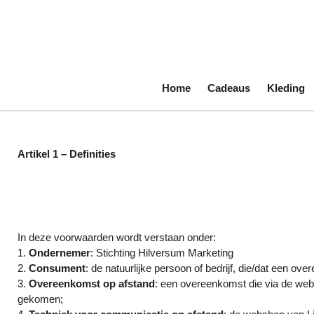
Ga
direct
naar
de
hoofdinhoud
Home
Cadeaus
Kleding
Artikel 1 – Definities
In deze voorwaarden wordt verstaan onder:
1.
Ondernemer
: Stichting Hilversum Marketing
2.
Consument
: de natuurlijke persoon of bedrijf, die/dat een 
3.
Overeenkomst op afstand
: een overeenkomst die via de web
gekomen;