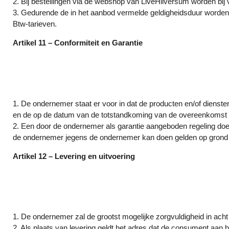
2. Bij bestellingen via de webshop van LiveHilversum worden bij
3. Gedurende de in het aanbod vermelde geldigheidsduur worden 
Btw-tarieven.
Artikel 11 – Conformiteit en Garantie
1. De ondernemer staat er voor in dat de producten en/of dienste
en de op de datum van de totstandkoming van de overeenkomst be
2. Een door de ondernemer als garantie aangeboden regeling doe
de ondernemer jegens de ondernemer kan doen gelden op grond 
Artikel 12 – Levering en uitvoering
1. De ondernemer zal de grootst mogelijke zorgvuldigheid in acht
2. Als plaats van levering geldt het adres dat de consument aa