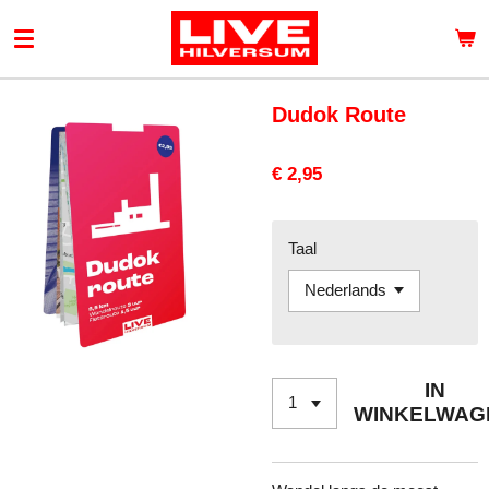
Ga
direct
naar
de
Dudok Route
hoofdinhoud
€ 2,95
Taal
IN
WINKELWAG