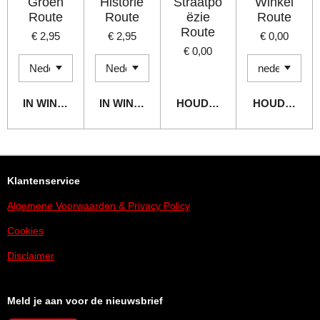
Groen
Historie
Straatpo
Winkel
Route
Route
ëzie
Route
Route
€ 2,95
€ 2,95
€ 0,00
€ 0,00
IN WINKELWAGEN
IN WINKELWAGEN
HOUD MIJ OP DE HOOGTE
HOUD MIJ O
Klantenservice
Algemene Voorwaarden & Privacy Policy
Cookies
Disclaimer
Meld je aan voor de nieuwsbrief