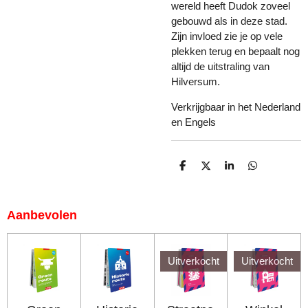
wereld heeft Dudok zoveel
gebouwd als in deze stad.
Zijn invloed zie je op vele
plekken terug en bepaalt nog
altijd de uitstraling van
Hilversum.
Verkrijgbaar in het Nederland
en Engels
D
D
S
D
E
E
H
E
L
E
A
L
E
L
R
E
N
E
N
Aanbevolen
Uitverkocht
Uitverkocht