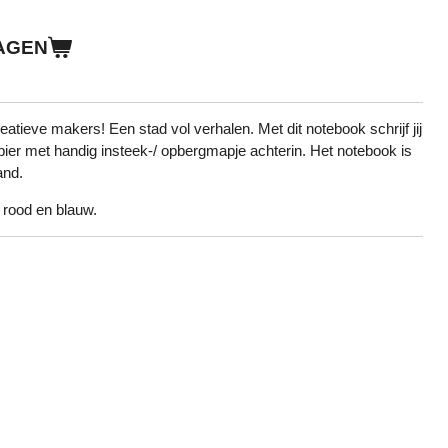
AGEN
atieve makers! Een stad vol verhalen. Met dit notebook schrijf jij
apier met handig insteek-/ opbergmapje achterin. Het notebook is
and.
n rood en blauw.