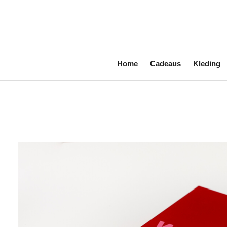
Ga
direct
naar
de
hoofdinhoud
Home
Cadeaus
Kleding