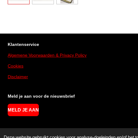
Klantenservice
Algemene Voorwaarden & Privacy Policy
Cookies
Disclaimer
Meld je aan voor de nieuwsbrief
MELD JE AAN
© 2020 - 2026 Webshop Live Hilversum
Deze website gebruikt cookies voor analyse-doeleinden en/of het t