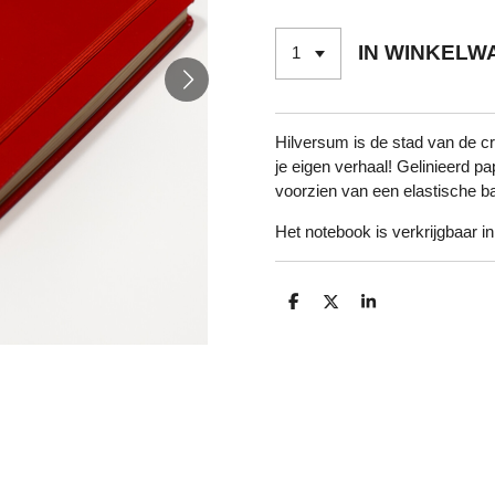
IN WINKELW
Hilversum is de stad van de cre
je eigen verhaal! Gelinieerd p
voorzien van een elastische b
Het notebook is verkrijgbaar i
D
D
S
E
E
H
L
E
A
E
L
R
N
E