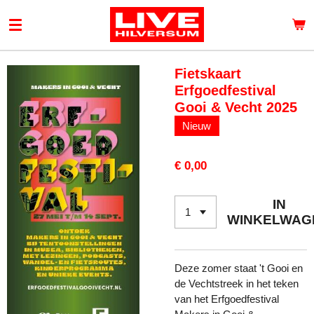
Ga
direct
naar
de
Fietskaart
hoofdinhoud
Erfgoedfestival
Gooi & Vecht 2025
Nieuw
€ 0,00
IN
WINKELWAG
Deze zomer staat 't Gooi en
de Vechtstreek in het teken
van het Erfgoedfestival