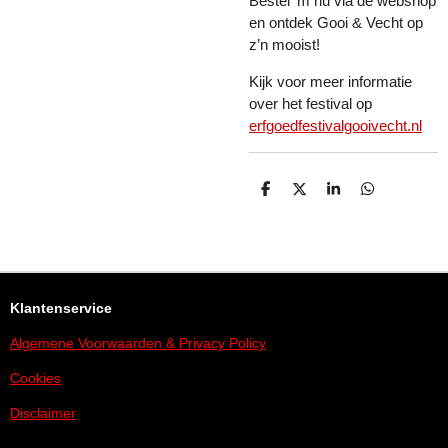
Bestel ‘m nu via de webshop
en ontdek Gooi & Vecht op
z’n mooist!
Kijk voor meer informatie
over het festival op
erfgoedfestivalgooivecht.nl
D
D
S
D
E
E
H
E
L
E
A
L
E
L
R
E
N
E
N
Klantenservice
Algemene Voorwaarden & Privacy Policy
Cookies
Disclaimer