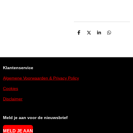
D
D
S
D
E
E
H
E
L
E
A
L
E
L
R
E
N
E
N
Klantenservice
Algemene Voorwaarden & Privacy Policy
Cookies
Disclaimer
Meld je aan voor de nieuwsbrief
MELD JE AAN