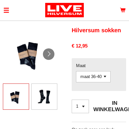
Ga
direct
naar
de
Hilversum sokken
hoofdinhoud
€ 12,95
Maat
IN
WINKELWAG